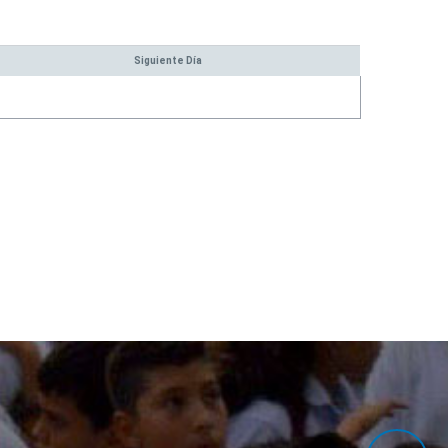
umanos
Siguiente Día
bre
ocentes y Coordinadores
dministrativos y Contratistas
scala Salarial