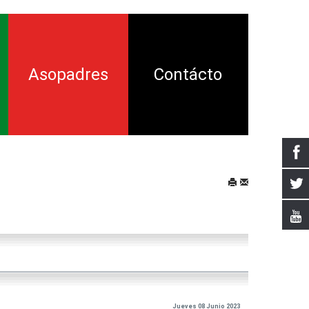
Asopadres
Contácto
ión
ía
nsamiento
tal
a Crítica
Jueves 08 Junio 2023