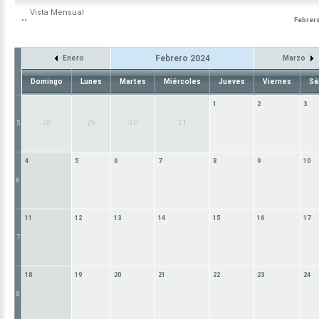
Vista
Mensual
Febrero
Febrero 2024
Enero
Marzo
Domingo
Lunes
Martes
Miércoles
Jueves
Viernes
Sá
1
2
3
28
29
30
31
5
4
5
6
7
8
9
10
6
11
12
13
14
15
16
17
7
18
19
20
21
22
23
24
8