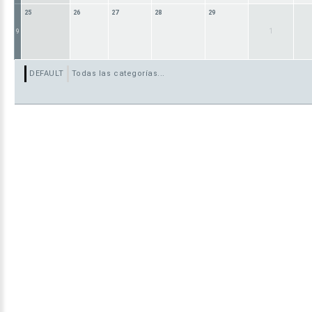
25
26
27
28
29
1
9
DEFAULT
Todas las categorías...